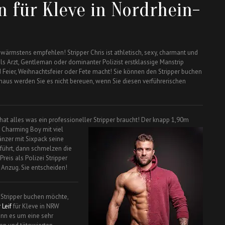
n für Kleve in Nordrhein-
wärmstens empfehlen! Stripper Chris ist athletisch, sexy, charmant und
 als Arzt, Gentleman oder dominanter Polizist erstklassige Manstrip
 Feier, Weihnachtsfeier oder Fete macht! Sie können den Stripper buchen
inaus werden Sie es nicht bereuen, wenn Sie diesen verführerischen
hat alles was ein professioneller Stripper braucht! Der
knapp 1,90m
er Charming Boy mit viel
nzer mit Sixpack seine
rführt, dann schmelzen die
reis als Polizei Stripper
Anzug. Sie entscheiden!
 Stripper buchen möchte,
 Leif
für Kleve in NRW
wenn es um eine sehr