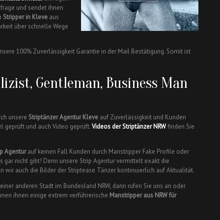
Anfrage und sendet ihnen
en
Stripper in Kleve
aus
arkeit über schnelle Wege
nsere 100% Zuverlässigkeit Garantie in der Mail Bestätigung. Somit ist
lizist, Gentleman, Business Man
ch unsere
Striptänzer Agentur Kleve
auf Zuverlässigkeit und Kunden
l geprüft und auch Video geprüft.
Videos der Striptänzer NRW
finden Sie
ip Agentur
auf keinen Fall Kunden durch Manstripper Fake Profile oder
s gar nicht gibt! Denn unsere Strip Agentur vermittelt exakt die
n wir auch die Bilder der Striptease Tänzer kontinuierlich auf Aktualität.
 einer anderen Stadt im Bundesland NRW, dann rufen Sie uns an oder
önnen ihnen einige extrem verführerische
Manstripper aus NRW für