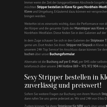
Immer wenn die Zeit der Junggesellinnen Abschiede losgeht 
möchten
Stripper bestellen in Kleve
für ganz Nordrhein-Westf
Kleve
und Umgebung. Erläuternd dazu können wir versprechen
bringen werden.
Weiterhin ist es einerseits wichtig, dass die Performance von
der Körper und die gesamte Optik der
Manstripper aus Kleve
au
Nordrhein-Westfalen. Diese finden Sie in den Galerien auf de
In dem Zuge schauen Sie sich in den Galerien der
Striptease 
gerne um. Dort finden Sie ihren
Stripper mit Sixpack
in Kleve z
unserem 24H Top Service! Im Anschluss daran können Sie d
buchen
über unser
Buchungsformular
.
Alternativ ist die
Buchung auf per E-Mail
, per SMS oder selbst
telefonisch über unsere
24H Hotline 069 – 971 972 904
mögli
Sexy Stripper bestellen in Kl
zuverlässig und preiswert!
Sofern Sie weitere Fragen zur Buchung von ihrem Wunsch
Stri
dann rufen Sie uns gerne jederzeit an. Wir sind 24H von 0 bis 0 
Zudem können Sie ihren
Striptänzer für NRW
auch über unser