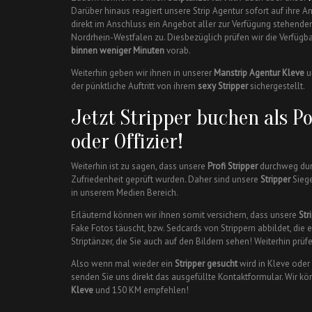
Darüber hinaus reagiert unsere Strip Agentur sofort auf ihre 
direkt im Anschluss ein Angebot aller zur Verfügung stehend
Nordrhein-Westfalen zu. Diesbezüglich prüfen wir die Verfügb
binnen weniger Minuten
vorab.
Weiterhin geben wir ihnen in unserer
Manstrip Agentur Kleve
u
der pünktliche Auftritt von ihrem
sexy Stripper
sichergestellt.
Jetzt Stripper buchen als Po
oder Offizier!
Weiterhin ist zu sagen, dass unsere
Profi Stripper
durchweg dur
Zufriedenheit geprüft wurden. Daher sind unsere
Stripper
Siege
in unserem Medien Bereich.
Erläuternd können wir ihnen somit versichern, dass unsere
Str
Fake Fotos täuscht, bzw. Sedcards von Strippern abbildet, die e
Striptänzer, die Sie auch auf den Bildern sehen! Weiterhin prüfe
Also wenn mal wieder ein
Stripper gesucht
wird in Kleve oder
senden Sie uns direkt das ausgefüllte Kontaktformular. Wir k
Kleve
und 150 KM empfehlen!