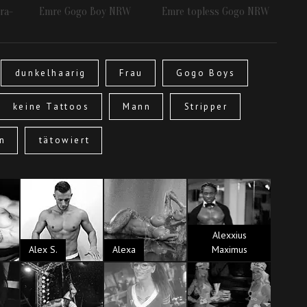
ra-
Emre Gogo Boy NRW
Emre topless Gogo NRW
Go
dunkelhaarig
Frau
Gogo Boys
keine Tattoos
Mann
Stripper
in
tätowiert
Alexxius
Alex S.
Alexa
Maximus