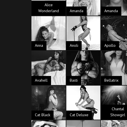
Alice
Wonderland
Amanda
Amanda
Anna
Anoli
Apollo
Avahell
Basti
Bellatrix
Chantal
Cat Black
Cat Deluxe
Showgirl