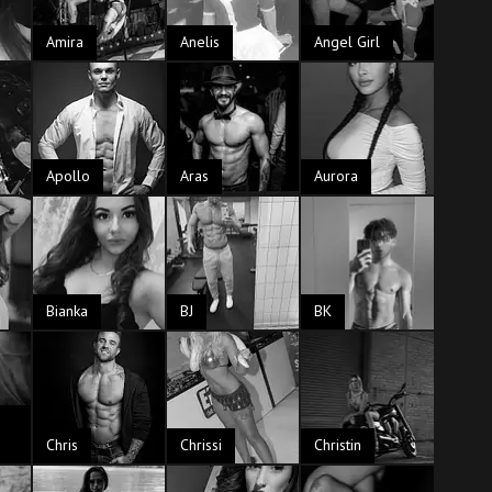
Amira
Anelis
Angel Girl
Apollo
Aras
Aurora
Bianka
BJ
BK
Chris
Chrissi
Christin