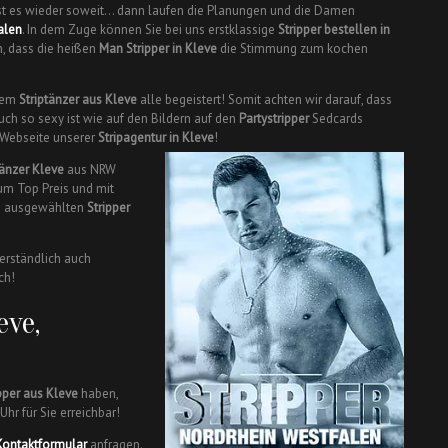
ist es wieder soweit… dann laufen die Planungen und die Damen
alen
. In dem Zuge können Sie bei uns erstklassige
Stripper bestellen in
, dass die heißen
Man Stripper in Kleve
die Stimmung zum kochen
 dem
Striptänzer aus Kleve
alle begeistert! Somit achten wir darauf, dass
ch so sexy ist wie auf den Bildern auf den
Partystripper
Sedcards
r Webseite unserer
Stripagentur in Kleve
!
Tänzer Kleve
aus NRW
um Top Preis und mit
en ausgewählten
Stripper
verständlich auch
ch!
eve,
pper aus Kleve
haben,
Uhr für Sie erreichbar!
Kontaktformular
anfragen.