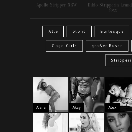
trip - Dildo
Apollo-Stripper-NRW
Dildo-Stripperin-Leand
NRW-OWL
Foxx
Alle
blond
Burlesque
Gogo Girls
großer Busen
Stripper
Aiana
Akay
Alex