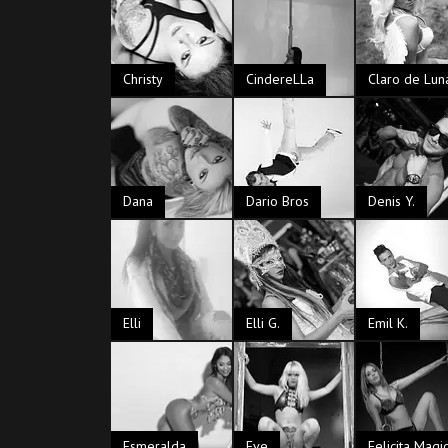
Christy
CindereLLa
Claro de Lun
Dana
Dario Bros
Denis Y.
Elli
Elli G.
Emil K.
Esmeralda
Eve
Felicita Magi