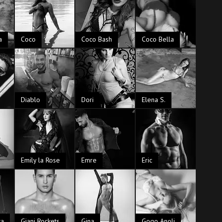
a
Coco
Coco Bash
Coco Bella
Diablo
Dori
Elena S.
Emily la Rose
Emre
Eric
ca
Giani Rockets
Gina
Gogo Anoli