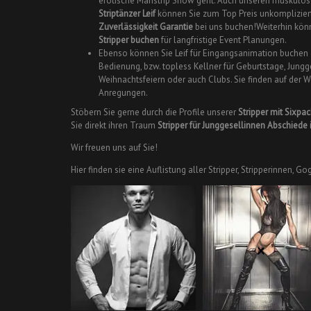
erotische Manstrip Show geht. Auch unseren muskulös
Striptänzer Leif
können Sie zum Top Preis unkomplizier
Zuverlässigkeit Garantie
bei uns buchen!Weiterhin kön
Stripper buchen
für langfristige Event Planungen.
Ebenso können Sie Leif für Eingangsanimation buchen
Bedienung, bzw. topless Kellner für Geburtstage, Jung
Weihnachtsfeiern oder auch Clubs. Sie finden auf der
Anregungen.
Stöbern Sie gerne durch die Profile unserer
Stripper mit Sixpac
Sie direkt ihren Traum
Stripper für Junggesellinnen Abschiede 
Wir freuen uns auf Sie!
Hier finden sie eine Auflistung aller Stripper, Stripperinnen,