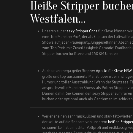
Heiße Stripper buche
Westfalen…
Unseren super
sexy Stripper Chris
für Kleve können wir 
eine Top Manstrip Profi, der als Captain der Luftwaffe,
Shows auf jeder Frauenparty, Junggesellinnen Abschied
zum Top Preis mit Zuverlässigkeit Garantie! Darüber h
Stripper buchen für Kleve und 150 KM Umkreis!
Auch unser mega geiler
Stripper Apollo für Kleve NRW
große und top austrainierte Manstripper ist ein richtig
Humor und toller Ausstrahlung! Wenn der Striptease Tä
anspruchsvolle Manstrip Shows als Polizei Stripper vo
Damen dahin. Sie können den sexy Stripper zum fairen P
buchen oder optional auch als Gentleman im schicken 
Wer eher einen sehr muskulösen und stark tätowierten
der sollte auf die Sedcard von unserem
heißen Stripper
schauen! Leif ist ein echter Vollprofi und erstklassig, 