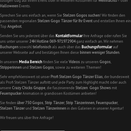
lustigen Gag auf Ihrem Event oder in weiteren Kostümen für
Weihnachts
– oder
Halloween
Events.
Sprechen Sie uns einfach an, wenn Sie
Stelzen Gogos suchen
! Wir finden den
passenden regionalen
Stelzen Gogo Tänzer
für Ihr Event
und erstellen Ihnen ein
Top
Angebot
.
Senden Sie uns jederzeit über das
Kontaktformular
Ihre Anfrage oder rufen Sie
uns unter unserer
24H Hotline 069-971972904
ganz einfach an. Wir nehmen
Buchungen
sowohl
telefonisch
als auch über das
Buchungsformular
auf
unserer Webseite auf und bestätigen Ihnen diese
binnen weniger Stunden
.
In unserem
Media Bereich
finden Sie viele
Videos
zu unseren
Gogos
,
Stripperinnen
und
Stelzen Gogos
, sowie zu weiteren Themen!
Sehr empfehlenswert ist unser
Profi Stelzen Gogo Tänzer Elias
, der bundesweit
als Profi Stelzen Tänzer auftritt und jede Party zum Highlight macht oder auch
unsere
Crazy Chicks Gruppe
, die faszinierende
Stelzen Gogo Shows
mit
Feuerspucker
Animation in grandiosen Kostümen anbieten!
Sie finden
über 750
Gogos
,
Strip Tänzer
,
Strip Tänzerinnen
,
Feuerspucker
,
Stelzen Tänzer
und
Stelzen Tänzerinnen
in den Galerien in unserer Agentur!
Wir freuen uns über Ihre Anfrage!