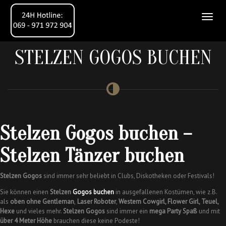
STELZEN GOGOS BUCHEN
Stelzen Gogos buchen –
Stelzen Tänzer buchen
Stelzen Gogos
sind immer sehr beliebt in Clubs, Diskotheken oder Festivals!
Sie können einen
Stelzen
Gogos buchen
in ausgefallenen Kostümen, wie z.B.
als
oben ohne Gentleman
,
Laser Roboter
,
Western Cowgirl, Flower Girl, Teuel,
Hexe
und vieles mehr.
Stelzen Gogos
sind immer ein
mega Party Spaß
und mit
über 4 Meter Höhe
brauchen diese keine Podeste!