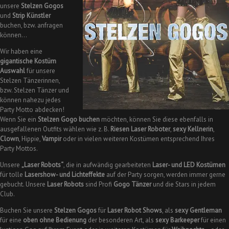
unsere
Stelzen Gogos
und
Strip Künstler
buchen, bzw. anfragen
können…
Wir haben eine
gigantische Kostüm
Auswahl
für unsere
Stelzen Tänzerinnen,
bzw. Stelzen Tänzer und
können nahezu jedes
Party Motto abdecken!
Wenn Sie ein
Stelzen Gogo buchen
möchten, können Sie diese ebenfalls in
ausgefallenen Outfits wählen wie z. B.
Riesen Laser Roboter
,
sexy Kellnerin
,
Clown
, Hippie,
Vampir
oder in vielen weiteren Kostümen entsprechend Ihres
Party Mottos.
Unsere
„Laser Robots“
, die in aufwändig gearbeiteten
Laser- und LED Kostümen
für tolle
Lasershow- und Lichteffekte
auf der Party sorgen, werden immer gerne
gebucht. Unsere
Laser Robots
sind Profi
Gogo Tänzer
und die Stars in jedem
Club.
Buchen Sie unsere
Stelzen Gogos
für
Laser Robot Shows
, als
sexy Gentleman
für eine
oben ohne Bedienung
der besonderen Art, als
sexy Barkeeper
für einen