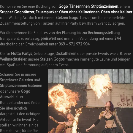
Kombinieren Sie eine Buchung von
Gogo Tänzerinnen
,
Striptänzerinnen
, einem
Stripper
,
Gogotänzer
,
Feuerspucker
,
Oben ohne Kellnerinnen
,
Oben ohne Kellner
oder Walking Act doch mit einem
Stelzen Gogo
Tänzer, um für eine perfekte
Zusammenstellung von Tänzern auf Ihrer Party, bzw. Ihrem Event zu sorgen.
Wir übernehmen für Sie alles von der
Planung bis zur Rechnungsstellung
,
transparent, zuverlässig,
preiswert
und immer in Verbindung mit einer
24H
durchgängigen Erreichbarkeit unter
069 – 971 972 904
.
Ob für
Motto Partys
, Geburtstage,
Diskotheken
oder private Events wie z. B. eine
Weihnachtsfeier
, unsere
Stelzen Gogos
machen immer gute Laune und bringen
viel Spaß und Stimmung auf jedem Event.
Schauen Sie in unsere
Striptänzer Galerien
und
Striptänzerinnen Galerien
oder unsere
Gogo
Auswahl
aller
Bundesländer und finden
Sie übersichtlich
dargestellt den richtigen
Akteur für Ihr Event! Hier
stellen wir Ihnen einige
Bereiche vor, für die Sie