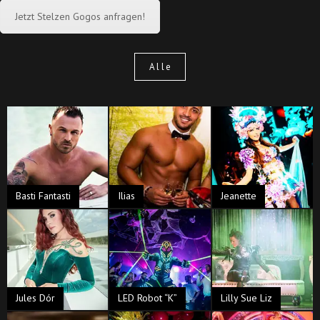
Jetzt Stelzen Gogos anfragen!
Alle
Basti Fantasti
Ilias
Jeanette
Jules Dór
LED Robot “K”
Lilly Sue Liz