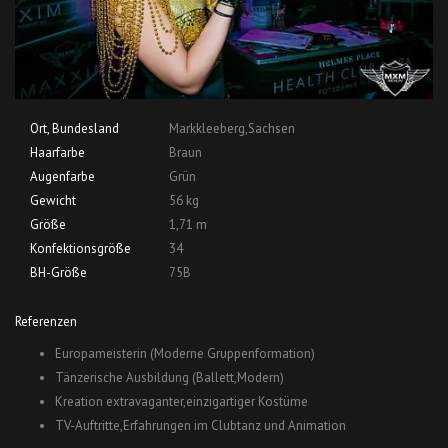
Ort, Bundesland
Markkleeberg,Sachsen
Haarfarbe
Braun
Augenfarbe
Grün
Gewicht
56 kg
Größe
1,71 m
Konfektionsgröße
34
BH-Größe
75B
Referenzen
Europameisterin (Moderne Gruppenformation)
Tänzerische Ausbildung (Ballett,Modern)
Kreation extravaganter,einzigartiger Kostüme
TV-Auftritte,Erfahrungen im Clubtanz und Animation