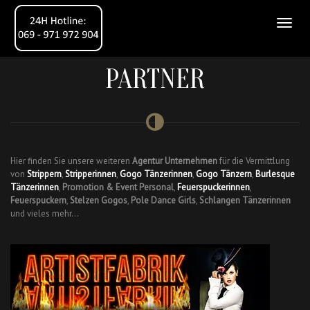
PARTNER
Hier finden Sie unsere weiteren
Agentur Unternehmen
für die Vermittlung
von
Strippern
,
Stripperinnen
,
Gogo Tänzerinnen
,
Gogo Tänzern
,
Burlesque
Tänzerinnen
,
Promotion & Event Personal
,
Feuerspuckerinnen
,
Feuerspuckern
,
Stelzen Gogos
,
Pole Dance Girls
,
Schlangen Tänzerinnen
und vieles mehr…