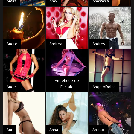
Amira
Amy
Anastasia
André
Andrea
Andres
Angelique de
Angel
Fantale
AngeloDolce
Ani
Anna
Apollo