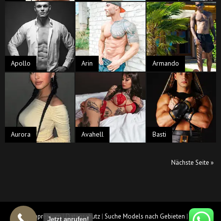
Apollo
Arin
Armando
Aurora
Avahell
Basti
Nächste Seite »
AGB
|
Impressum
|
Datenschutz
|
Suche Models nach Gebieten
|
Städte
Jetzt anrufen!