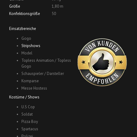
Größe
1,80 m
Konfektionsgröße
50
Einsatzbereiche
Gogo
Stripshows
Model
Topless Animation / Topless
Gogo
Schauspieler / Darsteller
Komparse
Messe Hostess
Kostüme / Shows
U.S Cop
Soldat
Pizza Boy
Spartacus
Polizei