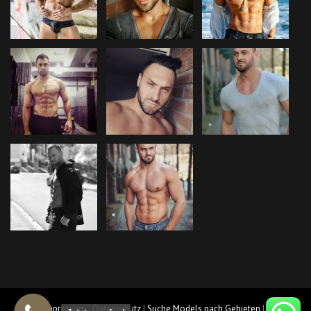
AGB
|
Impressum
|
Datenschutz
|
Suche Models nach Gebieten
|
Städte