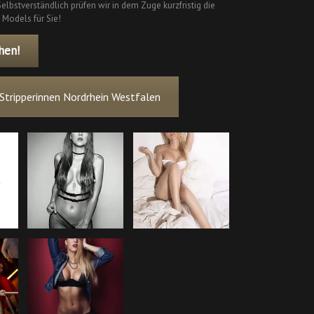
elbstverständlich prüfen wir in dem Zuge kurzfristig die
 Models für Sie!
hen!
Stripperinnen Nordrhein Westfalen