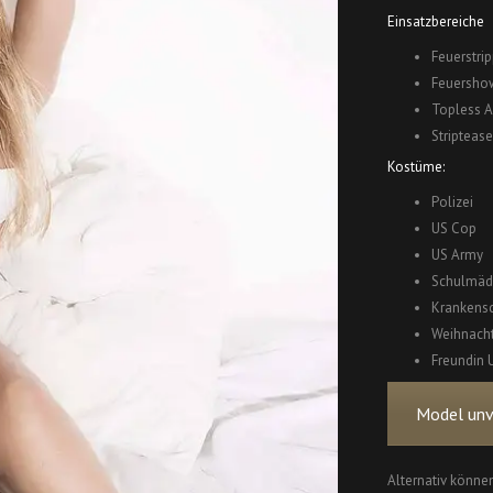
Einsatzbereiche
Feuerstrip
Feuersho
Topless A
Striptease
Kostüme:
Polizei
US Cop
US Army
Schulmäd
Krankens
Weihnach
Freundin 
Model unve
Alternativ können