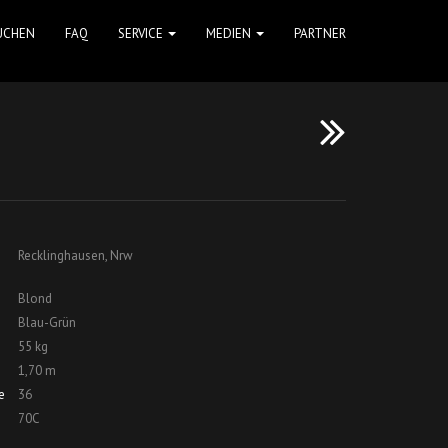
UCHEN
FAQ
SERVICE
MEDIEN
PARTNER
Recklinghausen, Nrw
Blond
Blau-Grün
55 kg
1,70 m
e
36
70C