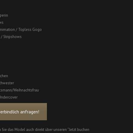
perin
ws
nimation / Topless Gogo
 / Stripshows
chen
chwester
tsmann/Weihnachtsfrau
Undercover
rbindlich anfragen!
 Sie das Model auch direkt über unseren “Jetzt buchen