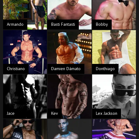
Armando
Basti Fantasti
Bobby
Christiano
Damien Dámato
Donthiago
Jace
Kev
Lex Jackson