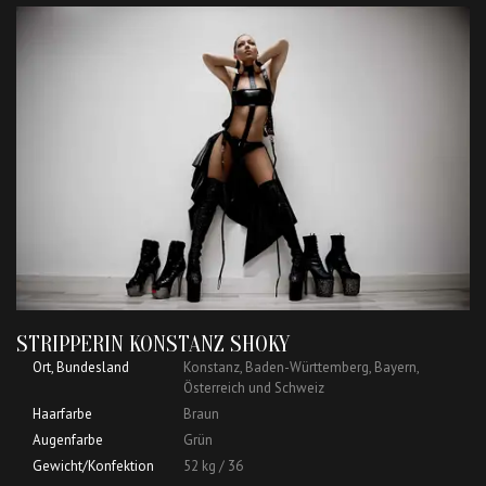
STRIPPERIN KONSTANZ SHOKY
Ort, Bundesland
Konstanz, Baden-Württemberg, Bayern,
Österreich und Schweiz
Haarfarbe
Braun
Augenfarbe
Grün
Gewicht/Konfektion
52 kg / 36