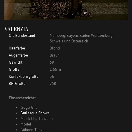
VALENZIA
Ort, Bundesland
Nürnberg, Bayern, Baden Württemberg,
Schweiz und Österreich
Haarfarbe
Blond
Augenfarbe
Braun
Gewicht
58
Größe
1,66 m
Konfektionsgröße
36
BH-Größe
75B
Einsatzbereiche:
Gogo Girl
Burlesque Shows
Musik Clip Tänzerin
Model
Bühnen Tänzerin