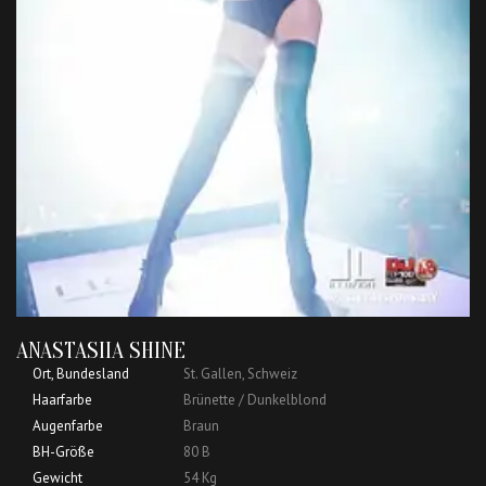
ANASTASIIA SHINE
Ort, Bundesland
St. Gallen, Schweiz
Haarfarbe
Brünette / Dunkelblond
Augenfarbe
Braun
BH-Größe
80 B
Gewicht
54 Kg