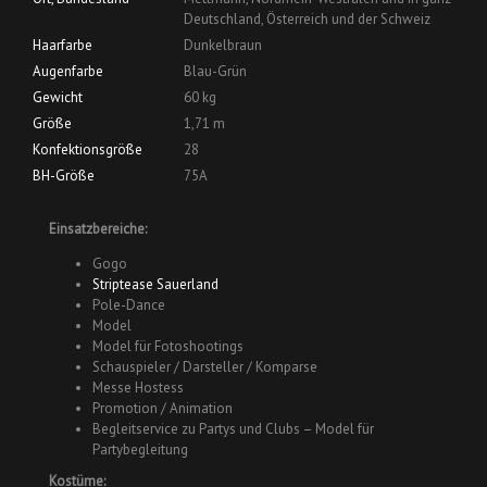
Deutschland, Österreich und der Schweiz
Haarfarbe
Dunkelbraun
Augenfarbe
Blau-Grün
Gewicht
60 kg
Größe
1,71 m
Konfektionsgröße
28
BH-Größe
75A
Einsatzbereiche:
Gogo
Striptease Sauerland
Pole-Dance
Model
Model für Fotoshootings
Schauspieler / Darsteller / Komparse
Messe Hostess
Promotion / Animation
Begleitservice zu Partys und Clubs – Model für
Partybegleitung
Kostüme: