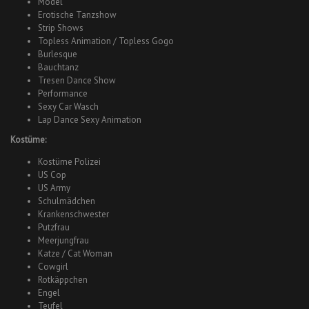
Model
Erotische Tanzshow
Strip Shows
Topless Animation / Topless Gogo
Burlesque
Bauchtanz
Tresen Dance Show
Performance
Sexy Car Wasch
Lap Dance Sexy Animation
Kostüme:
Kostüme Polizei
US Cop
US Army
Schulmädchen
Krankenschwester
Putzfrau
Meerjungfrau
Katze / Cat Woman
Cowgirl
Rotkäppchen
Engel
Teufel