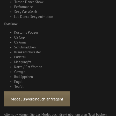
Tresen Dance Show
Performance
Sexy Car Wasch
Lap Dance Sexy Animation
Kostüme:
Kostüme Polizei
US Cop
US Army
Schulmädchen
Krankenschwester
Putzfrau
Meerjungfrau
Katze / Cat Woman
Cowgirl
Rotkäppchen
Engel
Teufel
Model unverbindlich anfragen!
Alternativ können Sie das Model auch direkt über unseren “Jetzt buchen