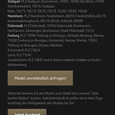
Stuttgart
, PLZ Stuttgart, Stammheim, 70435, 70439, Steckfeld, 70599,
Steinhaldenfeld, 70378, Stuttgart-
Mitte, 70173, 70174, 70176, 70178, 70180, 70182, 70184
Mannheim
, PLZ Mannheim, Feudenheim, 68259, Friedrichsfeld, 68229,
Innenstadt/Jungbusch, 68159, 68161, Käfertal, 68309
Filderstadt
, PLZ Filderstadt, 70794, Filderstadt, Bernhausen,
Harthausen, Sielmingen, Bernhausen Stadt Filderstadt, 71111
Freiburg
, PLZ 79098, Freiburg im Breisgau, Altstadt, Neuburg, Oberau,
79100, Freiburg im Breisgau, Günterstal, Vauban, Wiehre, 79102,
Freiburg im Breisgau, Oberau, Waldsee,
Schorndorf, PLZ 73614
Lorch, PLZ 73547
Gundelsheim, PLZ 74831 und in vielen weiteren Städten in Baden-
Württemberg
Model unverbindlich anfragen!
Alternativ können Sie das Model auch direkt über unseren “Jetzt
buchen Button” buchen. Selbstverständlich prüfen wir in dem Zuge
kurzfristig die Verfügbarkeit des Models für Sie!