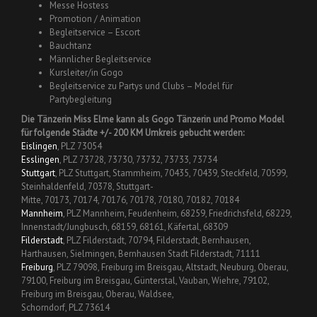
Messe Hostess
Promotion / Animation
Begleitservice – Escort
Bauchtanz
Männlicher Begleitservice
Kursleiter/in Gogo
Begleitservice zu Partys und Clubs – Model für
Partybegleitung
Die Tänzerin Miss Elme kann als Gogo Tänzerin und Promo Model
für folgende Städte +/- 200 KM Umkreis gebucht werden:
Eislingen
, PLZ 73054
Esslingen
, PLZ 73728, 73730, 73732, 73733, 73734
Stuttgart
, PLZ Stuttgart, Stammheim, 70435, 70439, Steckfeld, 70599,
Steinhaldenfeld, 70378, Stuttgart-
Mitte, 70173, 70174, 70176, 70178, 70180, 70182, 70184
Mannheim
, PLZ Mannheim, Feudenheim, 68259, Friedrichsfeld, 68229,
Innenstadt/Jungbusch, 68159, 68161, Käfertal, 68309
Filderstadt
, PLZ Filderstadt, 70794, Filderstadt, Bernhausen,
Harthausen, Sielmingen, Bernhausen Stadt Filderstadt, 71111
Freiburg
, PLZ 79098, Freiburg im Breisgau, Altstadt, Neuburg, Oberau,
79100, Freiburg im Breisgau, Günterstal, Vauban, Wiehre, 79102,
Freiburg im Breisgau, Oberau, Waldsee,
Schorndorf, PLZ 73614