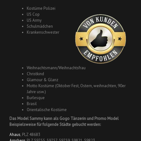
Kostüme Polizei
US Cop
US Army
Schulmädchen
Krankenschwester
Weihnachtsmann/Weihnachtsfrau
Christkind
Glamour & Glanz
Motto Kostüme (Oktober Fest, Ostern, weihnachten, 90er
Jahre usw.)
Burlesque
Brasil
Orientalische Kostüme
Das Model Sammy kann als Gogo Tänzerin und Promo Model
Beispielsweise für folgende Städte gebucht werden:
Ahaus
, PLZ 48683
Arnsberg
, PLZ 59755, 59757, 59759, 59821, 59823