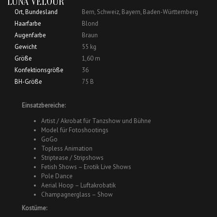
LUNA VELOUR
Ort, Bundesland
Bern, Schweiz, Bayern, Baden-Württemberg
Haarfarbe
Blond
Augenfarbe
Braun
Gewicht
55 kg
Größe
1,60 m
Konfektionsgröße
36
BH-Größe
75 B
Einsatzbereiche:
Artist / Akrobat für Tanzshow und Bühne
Model für Fotoshootings
GoGo
Topless Animation
Striptease / Stripshows
Fetish Shows – Erotik Live Shows
Pole Dance
Aerial Hoop – Luftakrobatik
Champagnerglass – Show
Kostüme: