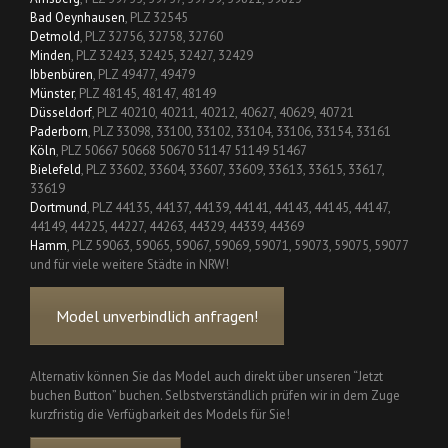
Bad Oeynhausen
, PLZ 32545
Detmold
, PLZ 32756, 32758, 32760
Minden
, PLZ 32423, 32425, 32427, 32429
Ibbenbüren
, PLZ 49477, 49479
Münster
, PLZ 48145, 48147, 48149
Düsseldorf
, PLZ 40210, 40211, 40212, 40627, 40629, 40721
Paderborn
, PLZ 33098, 33100, 33102, 33104, 33106, 33154, 33161
Köln
, PLZ 50667 50668 50670 51147 51149 51467
Bielefeld
, PLZ 33602, 33604, 33607, 33609, 33613, 33615, 33617,
33619
Dortmund
, PLZ 44135, 44137, 44139, 44141, 44143, 44145, 44147,
44149, 44225, 44227, 44263, 44329, 44339, 44369
Hamm
, PLZ 59063, 59065, 59067, 59069, 59071, 59073, 59075, 59077
und für viele weitere Städte in NRW!
Model unverbindlich anfragen!
Alternativ können Sie das Model auch direkt über unseren “Jetzt
buchen Button” buchen. Selbstverständlich prüfen wir in dem Zuge
kurzfristig die Verfügbarkeit des Models für Sie!