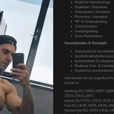
Model für Fotoshootings
Striptease / Stripshows
Schauspieler / Darsteller
Promotion / Animation
VIP- & Partybegleitung
Club Animation
Eventbegleitung
Show-Performance
Besonderheiten & Showstyle:
Charismatische Ausstrahlu
Sportlich-athletischer Look
Kommunikativ & redegewa
Moderner Club- & Eventsty
Flexibel für verschiedene 
Sam können Sie als Gogo Boy, Mo
buchen in:
Hamburg, PLZ 20095, 20097, 20099,
20354, 20355, 20357
Lübeck, PLZ 23552, 23554, 23556, 
Kiel, PLZ 24103, 24105, 24106, 241
Neumünster, PLZ 24534, 24536, 24