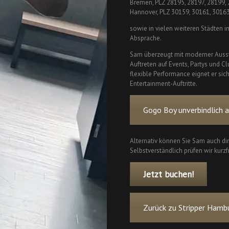
Bremen, PLZ 28195, 28197, 28199,
Hannover, PLZ 30159, 30161, 3016
sowie in vielen weiteren Städten 
Absprache.
Sam überzeugt mit moderner Ausst
Auftreten auf Events, Partys und C
flexible Performance eignet er sic
Entertainment-Auftritte.
Gogo Boy unverbindlich a
Alternativ können Sie Sam auch dir
Selbstverständlich prüfen wir kurzfr
Jetzt buchen!
Zurück zu Stripper Hamb