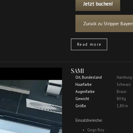
Jetzt buchen!
Zurück zu Stripper Bayer
Read more
SAMI
Ort, Bundesland
Hamburg-
Haarfarbe
Schwarz
Augenfarbe
Braun
Gewicht
80 Kg
Größe
1,80 m
Einsatzbereiche:
Gogo Boy