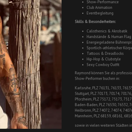
Show-Performance
Club Animation
Eventbegleitung
Skills & Besonderheiten:
Calisthenics & Akrobatik
Handstände & Human Flag
Energiegeladene Bühnenpr
Sportlich-athletischer Körp
Tattoos & Dreadlocks
Hip-Hop & Clubstyle
Sexy Cowboy Outfit
Raymond können Sie als professi
Show-Performer buchen in:
Karlsruhe, PLZ 76131, 76133, 7613
Stuttgart, PLZ 70173, 70174, 70176
Pforzheim, PLZ 75172, 75173, 7517
Baden-Baden, PLZ 76530, 76532, 
Heilbronn, PLZ 74072, 74074, 7407
Mannheim, PLZ 68159, 68161, 6816
sowie in vielen weiteren Städten