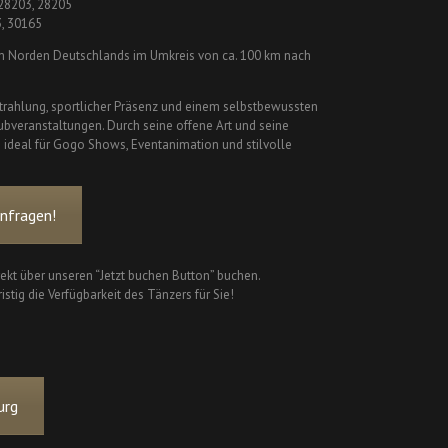
 28203, 28205
3, 30165
im Norden Deutschlands im Umkreis von ca. 100 km nach
rahlung, sportlicher Präsenz und einem selbstbewussten
lubveranstaltungen. Durch seine offene Art und seine
h ideal für Gogo Shows, Eventanimation und stilvolle
nfragen!
ekt über unseren “Jetzt buchen Button” buchen.
istig die Verfügbarkeit des Tänzers für Sie!
urg