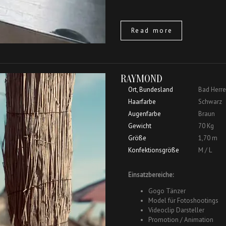
Read more
RAYMOND
Ort, Bundesland
Bad Herr
Haarfarbe
Schwarz
Augenfarbe
Braun
Gewicht
70 Kg
Größe
1,70 m
Konfektionsgröße
M / L
Einsatzbereiche:
Gogo Tänzer
Model für Fotoshootings
Videoclip Darsteller
Promotion / Animation