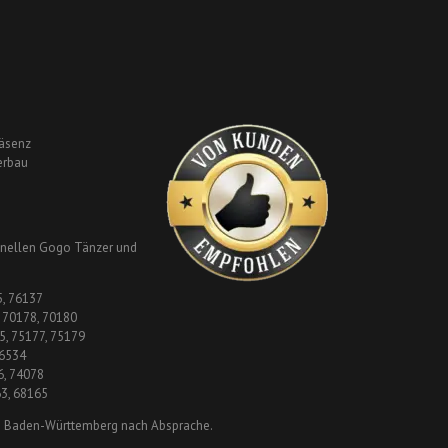
äsenz
erbau
onellen Gogo Tänzer und
5, 76137
, 70178, 70180
5, 75177, 75179
76534
6, 74078
3, 68165
 in Baden-Württemberg nach Absprache.