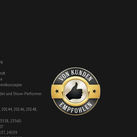
ng
ndt
le
Eventkonzepte
del und Show-Performer
 20144, 20146, 20148,
23558, 23560
07
537, 24539