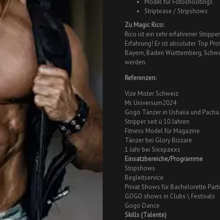
Model für Fotoshootings
Striptease / Stripshows
Zu Magic Rico:
Rico ist ein sehr erfahrener Stripp
Erfahrung! Er ist absoluter Top Profi
Bayern, Baden Württemberg, Schwe
werden.
Referenzen:
Vize Mister Schweiz
Mr. Universum2024
Gogo Tänzer in Ushaiia und Pacha 
Stripper seit ü 10 Jahren
Fitness Model für Magazine
Tänzer bei Glory Bizzare
1 Jahr bei Sixxpaxxs
Einsatzbereiche/Programme
Stripshows
Begleitservice
Privat Shows für Bachelorette Part
GOGO shows in Clubs \ Festivals
Gogo Dance
Skills (Talente)