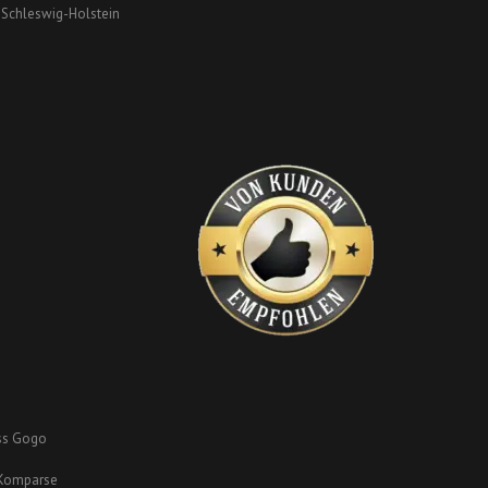
Schleswig-Holstein
n
ss Gogo
/ Komparse