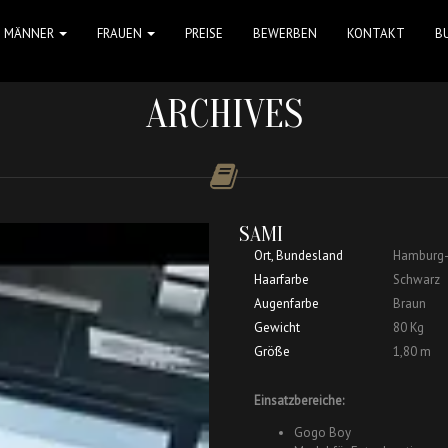
MÄNNER
FRAUEN
PREISE
BEWERBEN
KONTAKT
B
ARCHIVES
SAMI
Ort, Bundesland
Hamburg-
Haarfarbe
Schwarz
Augenfarbe
Braun
Gewicht
80 Kg
Größe
1,80 m
Einsatzbereiche:
Gogo Boy